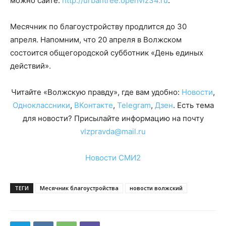
можно сайте:
http:
//urbantree.openvlz34.r
u
.
Месячник по благоустройству продлится до 30
апреля. Напомним, что 20 апреля в Волжском
состоится общегородской субботник «День единых
действий».
Читайте «Волжскую правду», где вам удобно:
Новости
,
Одноклассники
,
ВКонтакте
,
Telegram
,
Дзен
. Есть тема
для новости? Присылайте информацию на почту
vlzpravda@mail.ru
Новости СМИ2
ТЕГИ
Месячник благоустройства
новости волжский