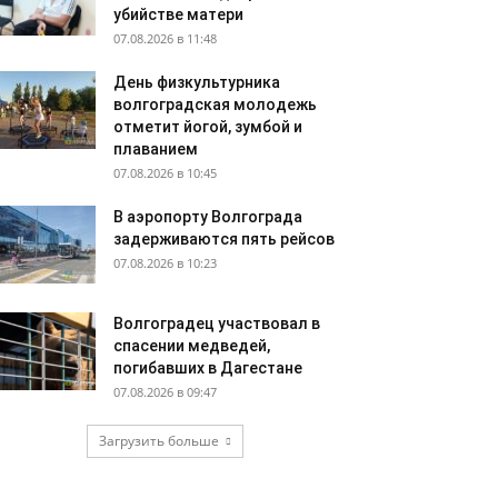
убийстве матери
07.08.2026 в 11:48
День физкультурника
волгоградская молодежь
отметит йогой, зумбой и
плаванием
07.08.2026 в 10:45
В аэропорту Волгограда
задерживаются пять рейсов
07.08.2026 в 10:23
Волгоградец участвовал в
спасении медведей,
погибавших в Дагестане
07.08.2026 в 09:47
Загрузить больше