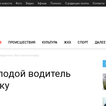
е новости
Фото
Видео
Афиша
Полезно
О редакции газеты
Контакты
0
ПРОИСШЕСТВИЯ
КУЛЬТУРА
ЖКХ
СПОРТ
ДАЛЕЕ
водитель сбил пенсионерку
лодой водитель
ку