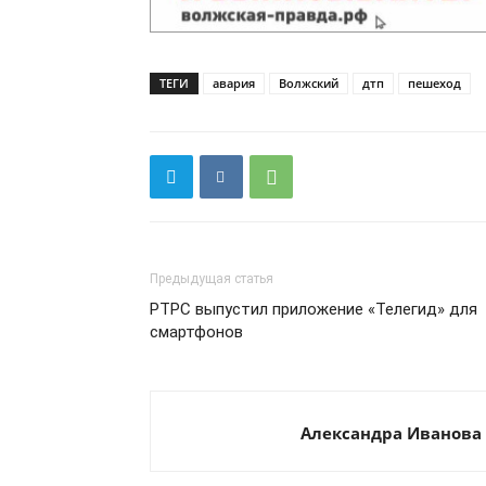
ТЕГИ
авария
Волжский
дтп
пешеход
Предыдущая статья
РТРС выпустил приложение «Телегид» для
смартфонов
Александра Иванова