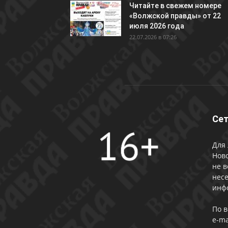
Читайте в свежем номере
«Волжской правды» от 22
июля 2026 года
22.07.2026 в 07:26
Сет
Для 
Ново
не в
несе
инф
По 
e-ma