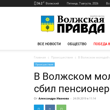
C
36.2
Волжский
Пятница, 7 августа, 2026
Вс
Новости
Волжского
—
Волжская
правда
ВСЕ НОВОСТИ
ОБЩЕСТВО
ПОБЕДА 8
Главная
Происшествия
В Волжском молодой 
Происшествия
В Волжском мо
сбил пенсионер
От
Александра Иванова
-
24.09.2019 в 11:14