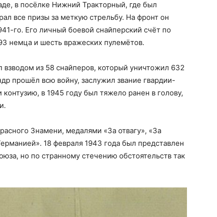
де, в посёлке Нижний Тракторный, где был
рал все призы за меткую стрельбу. На фронт он
941-го. Его личный боевой снайперский счёт по
93 немца и шесть вражеских пулемётов.
л взводом из 58 снайперов, который уничтожил 632
др прошёл всю войну, заслужил звание гвардии-
 контузию, в 1945 году был тяжело ранен в голову,
и.
асного Знамени, медалями «За отвагу», «За
Германией». 18 февраля 1943 года был представлен
оюза, но по странному стечению обстоятельств так