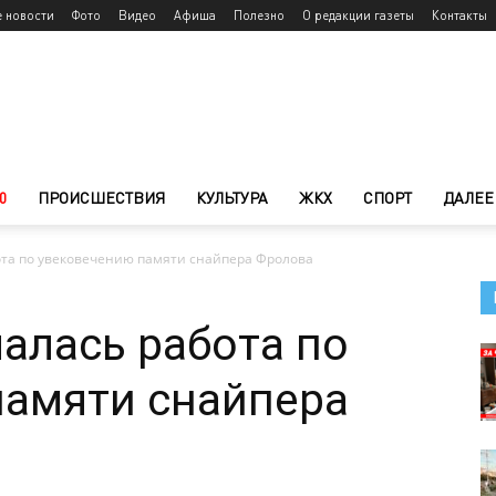
е новости
Фото
Видео
Афиша
Полезно
О редакции газеты
Контакты
0
ПРОИСШЕСТВИЯ
КУЛЬТУРА
ЖКХ
СПОРТ
ДАЛЕЕ
ота по увековечению памяти снайпера Фролова
алась работа по
памяти снайпера