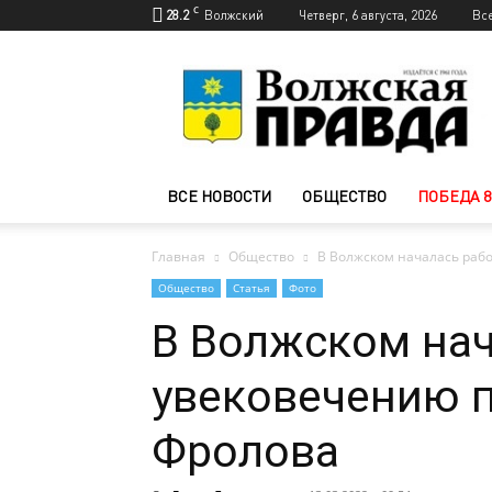
C
28.2
Волжский
Четверг, 6 августа, 2026
Вс
Новости
Волжского
—
Волжская
правда
ВСЕ НОВОСТИ
ОБЩЕСТВО
ПОБЕДА 8
Главная
Общество
В Волжском началась раб
Общество
Статья
Фото
В Волжском нач
увековечению 
Фролова