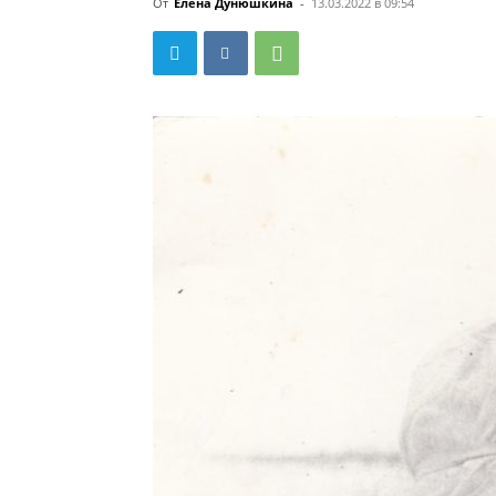
От
Елена Дунюшкина
-
13.03.2022 в 09:54