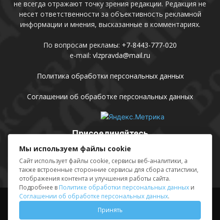
не всегда отражают точку зрения редакции. Редакция не
несет ответственности за объективность рекламной
информации и мнения, высказанные в комментариях.
По вопросам рекламы:
+7-8443-777-020
e-mail:
vlzpravda@mail.ru
Политика обработки персональных данных
Соглашении об обработке персональных данных
Присоединяйтесь
Мы используем файлы cookie
Сайт использует файлы cookie, сервисы веб-аналитики, а
также встроенные сторонние сервисы для сбора статистики,
отображения контента и улучшения работы сайта.
Подробнее в
Политике обработки персональных данных
и
Соглашении об обработке персональных данных
.
Выходные данные
Sing in
Принять
© АМУ «Редакция газеты «Волжская правда», 2012-2026