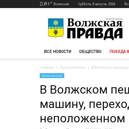
C
27.1
Волжский
Суббота, 8 августа, 2026
Вс
Новости
Волжского
—
Волжская
правда
ВСЕ НОВОСТИ
ОБЩЕСТВО
ПОБЕДА 8
Главная
Происшествия
В Волжском пешеход 
Происшествия
В Волжском пе
машину, перехо
неположенном 