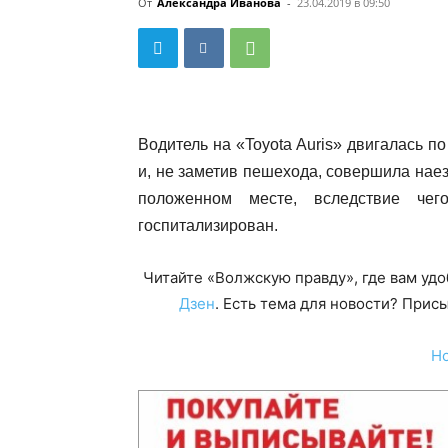
От
Александра Иванова
-
23.04.2019 в 09:50
Водитель на «Toyota Auris» двигалась 
и, не заметив пешехода, совершила наез
положенном месте, вследствие че
госпитализирован.
Читайте «Волжскую правду», где вам уд
Дзен
. Есть тема для новости? При
Н