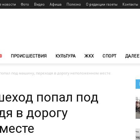
е новости
Фото
Видео
Афиша
Полезно
О редакции газеты
Контакты
0
ПРОИСШЕСТВИЯ
КУЛЬТУРА
ЖКХ
СПОРТ
ДАЛЕЕ
попал под машину, переходя в дорогу неположенном месте
шеход попал под
дя в дорогу
месте