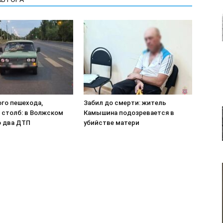
ого пешехода,
Забил до смерти: житель
 столб: в Волжском
Камышина подозревается в
 два ДТП
убийстве матери