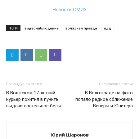
Новости СМИ2
ТЕГИ
видеонаблюдение
волжская правда
пдд
Предыдущая статья
Следующая статья
В Волжском 17-летний
В Волгограде на фото
курьер похитил в пункте
попало редкое сближение
выдачи постельное бельё
Венеры и Юпитера
Юрий Шаронов