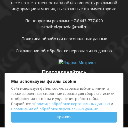
несет ответственности за объективность рекламной
информации и мнения, высказанные в комментариях.
По вопросам рекламы:
+7-8443-777-020
e-mail:
vlzpravda@mail.ru
Политика обработки персональных данных
Соглашении об обработке персональных данных
Присоединяйтесь
Мы используем файлы cookie
Сайт использует файлы cookie, сервисы веб-аналитики, а
также встроенные сторонние сервисы для сбора статистики,
отображения контента и улучшения работы сайта.
Подробнее в
Политике обработки персональных данных
и
Соглашении об обработке персональных данных
.
Выходные данные
Sing in
Принять
© АМУ «Редакция газеты «Волжская правда», 2012-2026