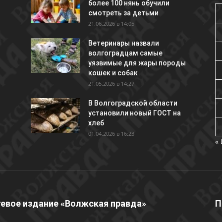
более 100 нянь обучили
смотреть за детьми
21.06.2026 в 14:05
Ветеринары назвали
волгоградцам самые
уязвимые для жары породы
кошек и собак
21.05.2026 в 14:27
В Волгоградской области
установили новый ГОСТ на
хлеб
01.04.2026 в 16:23
«
евое издание «Волжская правда»
П