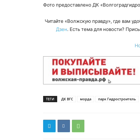
Фото предоставлено ДК «Волгоградгидр
Читайте «Волжскую правду», где вам уд
Дзен
. Есть тема для новости? При
Н
ТЕГИ
ДК ВГС
морда
парк Гидростроитель