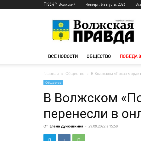
C
35.4
Волжский
Четверг, 6 августа, 2026
Вс
Новости
Волжского
—
Волжская
правда
ВСЕ НОВОСТИ
ОБЩЕСТВО
ПОБЕДА 8
Главная
Общество
В Волжском «Показ морд»
Общество
В Волжском «П
перенесли в он
От
Елена Дунюшкина
-
29.09.2022 в 15:58