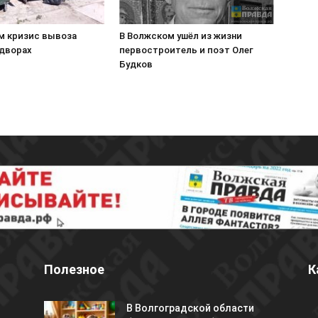
м кризис вывоза
В Волжском ушёл из жизни
 дворах
первостроитель и поэт Олег
Будков
Полезное
К
В Волгоградской области