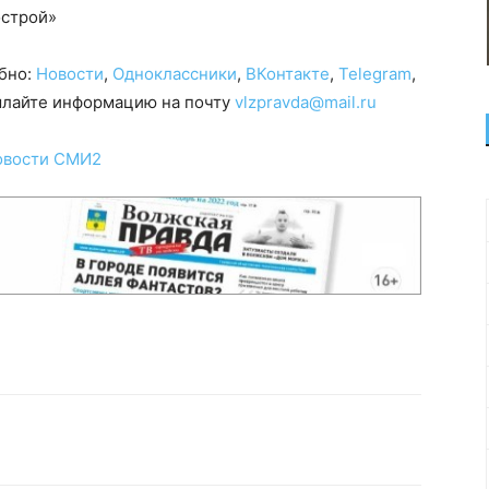
острой»
обно:
Новости
,
Одноклассники
,
ВКонтакте
,
Telegram
,
сылайте информацию на почту
vlzpravda@mail.ru
овости СМИ2