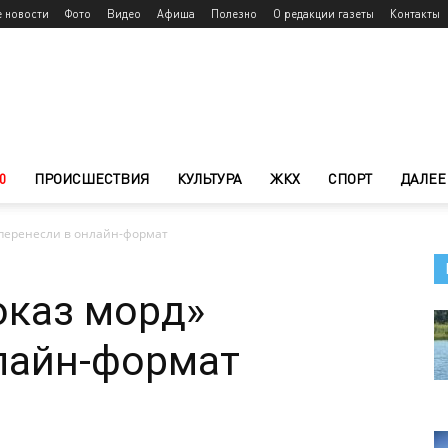
е новости
Фото
Видео
Афиша
Полезно
О редакции газеты
Контакты
0
ПРОИСШЕСТВИЯ
КУЛЬТУРА
ЖКХ
СПОРТ
ДАЛЕЕ
 перенесли в онлайн-формат
оказ морд»
лайн-формат