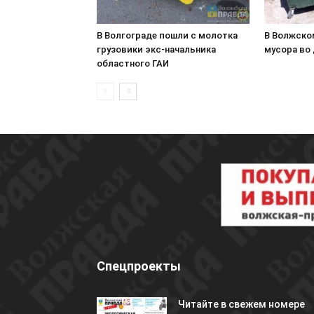
В Волгограде пошли с молотка
В Волжско
грузовики экс-начальника
мусора во
областного ГАИ
Спецпроекты
Читайте в свежем номере