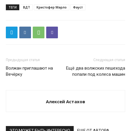
ТЕГИ
ВДТ
Кристофер Марло
Фауст
Предыдущая статья
Следующая статья
Волжан приглашают на
Ещё два волжских пешехода
Вечёрку
попали под колеса машин
Алексей Астахов
ЭТО МОЖЕТ БЫТЬ ИНТЕРЕСНО
ЕЩЕ ОТ АВТОРА