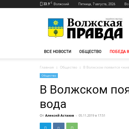
C
33.9
Волжский
Пятница, 7 августа, 2026
Вс
Новости
Волжского
—
Волжская
правда
ВСЕ НОВОСТИ
ОБЩЕСТВО
ПОБЕДА 8
Главная
Общество
В Волжском появится «жив
Общество
В Волжском поя
вода
От
Алексей Астахов
-
05.11.2019 в 17:51