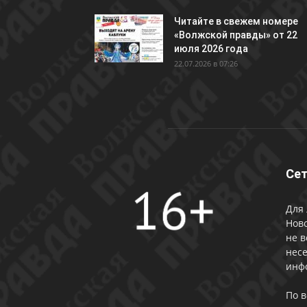
Читайте в свежем номере
«Волжской правды» от 22
июля 2026 года
22.07.2026 в 07:26
Сет
Для 
Ново
не в
несе
инф
По 