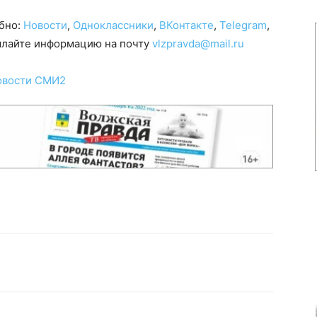
обно:
Новости
,
Одноклассники
,
ВКонтакте
,
Telegram
,
сылайте информацию на почту
vlzpravda@mail.ru
овости СМИ2