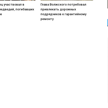
ец участвовал в
Глава Волжского потребовал
медведей, погибавших
привлекать дорожных
не
подрядчиков к гарантийному
ремонту