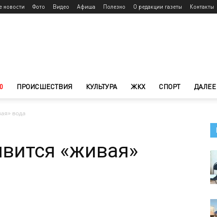
е новости
Фото
Видео
Афиша
Полезно
О редакции газеты
Контакты
0
ПРОИСШЕСТВИЯ
КУЛЬТУРА
ЖКХ
СПОРТ
ДАЛЕЕ
ая» вода
вится «живая»