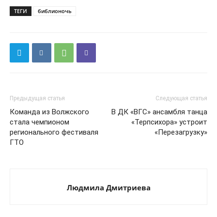
ТЕГИ
библионочь
Предыдущая статья
Следующая статья
Команда из Волжского
В ДК «ВГС» ансамбля танца
стала чемпионом
«Терпсихора» устроит
регионального фестиваля
«Перезагрузку»
ГТО
Людмила Дмитриева