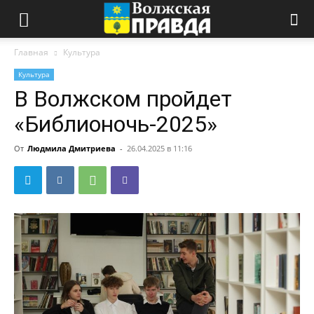
Главная
Культура
Культура
В Волжском пройдет
«Библионочь-2025»
От
Людмила Дмитриева
-
26.04.2025 в 11:16