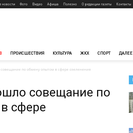
е новости
Фото
Видео
Афиша
Полезно
О редакции газеты
Контакты
0
ПРОИСШЕСТВИЯ
КУЛЬТУРА
ЖКХ
СПОРТ
ДАЛЕЕ
 совещание по обмену опытом в сфере озеленения
ошло совещание по
в сфере