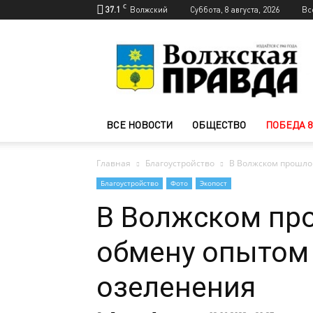
C
37.1
Волжский
Суббота, 8 августа, 2026
Вс
Новости
Волжского
—
Волжская
правда
ВСЕ НОВОСТИ
ОБЩЕСТВО
ПОБЕДА 8
Главная
Благоустройство
В Волжском прошло
Благоустройство
Фото
Экопост
В Волжском пр
обмену опытом 
озеленения