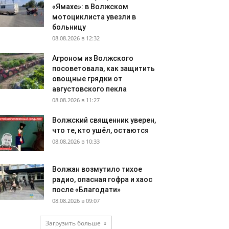
«Ямахе»: в Волжском
мотоциклиста увезли в
больницу
08.08.2026 в 12:32
Агроном из Волжского
посоветовала, как защитить
овощные грядки от
августовского пекла
08.08.2026 в 11:27
Волжский священник уверен,
что те, кто ушёл, остаются
08.08.2026 в 10:33
Волжан возмутило тихое
радио, опасная гофра и хаос
после «Благодати»
08.08.2026 в 09:07
Загрузить больше