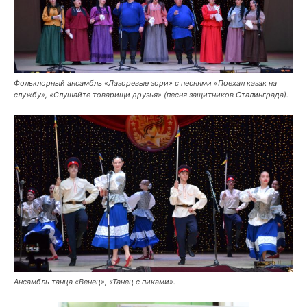
Фольклорный ансамбль «Лазоревые зори» с песнями «Поехал казак на
службу», «Слушайте товарищи друзья» (песня защитников Сталинграда).
Ансамбль танца «Венец», «Танец с пиками».