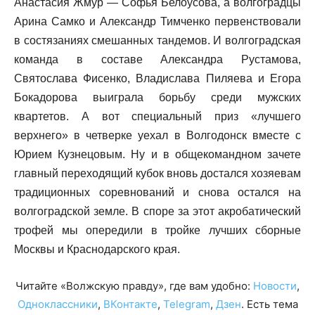
Анастасия Жмур — Софья Белоусова, а волгоградцы
Арина Самко и Александр Тимченко первенствовали
в состязаниях смешанных тандемов. И волгоградская
команда в составе Александра Рустамова,
Святослава Фисенко, Владислава Пиляева и Егора
Бокадорова выиграла борьбу среди мужских
квартетов. А вот специальный приз «лучшего
верхнего» в четверке уехал в Волгодонск вместе с
Юрием Кузнецовым. Ну и в общекомандном зачете
главный переходящий кубок вновь достался хозяевам
традиционных соревнований и снова остался на
волгоградской земле. В споре за этот акробатический
трофей мы опередили в тройке лучших сборные
Москвы и Краснодарского края.
Читайте «Волжскую правду», где вам удобно:
Новости
,
Одноклассники
,
ВКонтакте
,
Telegram
,
Дзен
. Есть тема