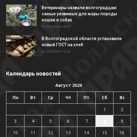
Ветеринары назвали волгоградцам
самые уязвимые для жары породы
кошек и собак
21.05.2026 в 14:27
В Волгоградской области установили
новый ГОСТ на хлеб
01.04.2026 в 16:23
Календарь новостей
Август 2026
Пн
Вт
Ср
Чт
Пт
Сб
Вс
1
2
3
4
5
6
7
8
9
10
11
12
13
14
15
16