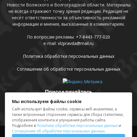
Новости Волжского и Волгоградской области. Материалы
не всегда отражают точку зрения редакции. Редакция не
несет ответственности за объективность рекламной
информации и мнения, высказанные в комментариях.
По вопросам рекламы:
+7-8443-777-020
e-mail:
vlzpravda@mail.ru
Политика обработки персональных данных
Соглашении об обработке персональных данных
Присоединяйтесь
Мы используем файлы cookie
Сайт использует файлы cookie, сервисы веб-аналитики, а
также встроенные сторонние сервисы для сбора статистики,
отображения контента и улучшения работы сайта.
Подробнее в
Политике обработки персональных данных
и
Соглашении об обработке персональных данных
.
Выходные данные
Sing in