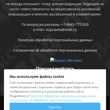
не всегда отражают точку зрения редакции. Редакция не
несет ответственности за объективность рекламной
информации и мнения, высказанные в комментариях.
По вопросам рекламы:
+7-8443-777-020
e-mail:
vlzpravda@mail.ru
Политика обработки персональных данных
Соглашении об обработке персональных данных
Присоединяйтесь
Мы используем файлы cookie
Сайт использует файлы cookie, сервисы веб-аналитики, а
также встроенные сторонние сервисы для сбора статистики,
отображения контента и улучшения работы сайта.
Подробнее в
Политике обработки персональных данных
и
Соглашении об обработке персональных данных
.
Выходные данные
Sing in
Принять