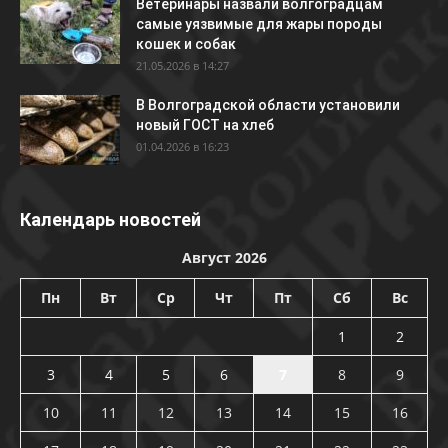
Ветеринары назвали волгоградцам
самые уязвимые для жары породы
кошек и собак
21.05.2026 в 14:27
В Волгоградской области установили
новый ГОСТ на хлеб
01.04.2026 в 16:23
Календарь новостей
Август 2026
Пн
Вт
Ср
Чт
Пт
Сб
Вс
1
2
3
4
5
6
7
8
9
10
11
12
13
14
15
16