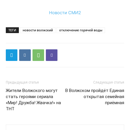
Новости СМИ2
ТЕГИ
новости волжский
отключение горячей воды
Предыдущая статья
Следующая статья
Жители Волжского могут
В Волжском пройдёт Единая
стать героями сериала
открытая семейная
«Мир! Дружба! Жвачка!» на
приёмная
ТНТ