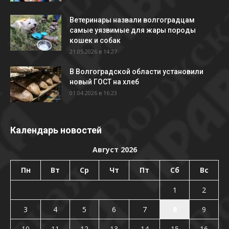
Ветеринары назвали волгоградцам
самые уязвимые для жары породы
кошек и собак
21.05.2026 в 14:27
В Волгоградской области установили
новый ГОСТ на хлеб
01.04.2026 в 16:23
Календарь новостей
Август 2026
Пн
Вт
Ср
Чт
Пт
Сб
Вс
1
2
3
4
5
6
7
8
9
10
11
12
13
14
15
16