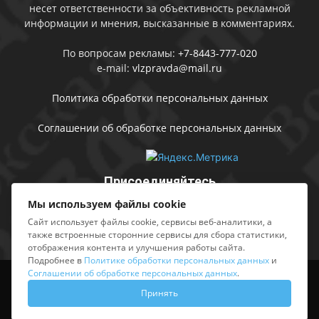
несет ответственности за объективность рекламной
информации и мнения, высказанные в комментариях.
По вопросам рекламы:
+7-8443-777-020
e-mail:
vlzpravda@mail.ru
Политика обработки персональных данных
Соглашении об обработке персональных данных
Присоединяйтесь
Мы используем файлы cookie
Сайт использует файлы cookie, сервисы веб-аналитики, а
также встроенные сторонние сервисы для сбора статистики,
отображения контента и улучшения работы сайта.
Подробнее в
Политике обработки персональных данных
и
Соглашении об обработке персональных данных
.
Выходные данные
Sing in
Принять
© АМУ «Редакция газеты «Волжская правда», 2012-2026