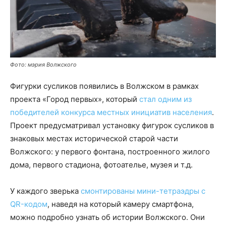
Фото: мэрия Волжского
Фигурки сусликов появились в Волжском в рамках
проекта «Город первых», который
стал одним из
победителей конкурса местных инициатив населения
.
Проект предусматривал установку фигурок сусликов в
знаковых местах исторической старой части
Волжского: у первого фонтана, построенного жилого
дома, первого стадиона, фотоателье, музея и т.д.
У каждого зверька
смонтированы мини-тетраэдры с
QR-кодом
, наведя на который камеру смартфона,
можно подробно узнать об истории Волжского. Они