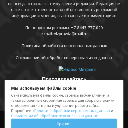
не всегда отражают точку зрения редакции. Редакция не
несет ответственности за объективность рекламной
информации и мнения, высказанные в комментариях.
По вопросам рекламы:
+7-8443-777-020
e-mail:
vlzpravda@mail.ru
Политика обработки персональных данных
Соглашении об обработке персональных данных
Присоединяйтесь
Мы используем файлы cookie
Сайт использует файлы cookie, сервисы веб-аналитики, а
также встроенные сторонние сервисы для сбора статистики,
отображения контента и улучшения работы сайта.
Подробнее в
Политике обработки персональных данных
и
Соглашении об обработке персональных данных
.
Выходные данные
Sing in
Принять
© АМУ «Редакция газеты «Волжская правда», 2012-2026