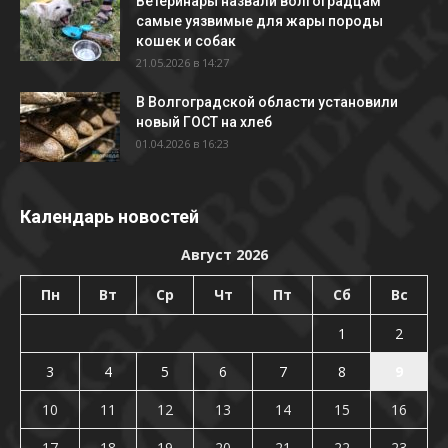
Ветеринары назвали волгоградцам
самые уязвимые для жары породы
кошек и собак
21.05.2026 в 14:27
В Волгоградской области установили
новый ГОСТ на хлеб
01.04.2026 в 16:23
Календарь новостей
Август 2026
Пн
Вт
Ср
Чт
Пт
Сб
Вс
1
2
3
4
5
6
7
8
9
10
11
12
13
14
15
16
17
18
19
20
21
22
23