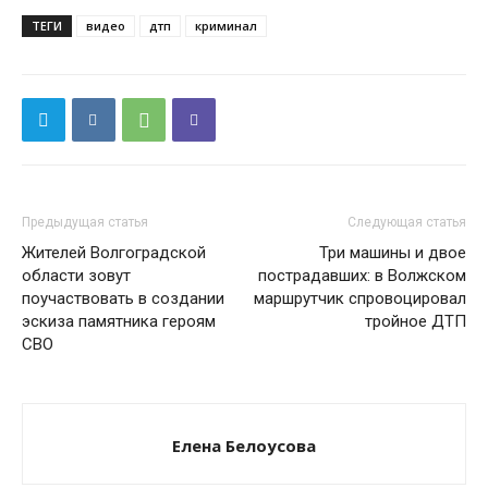
ТЕГИ
видео
дтп
криминал
Предыдущая статья
Следующая статья
Жителей Волгоградской
Три машины и двое
области зовут
пострадавших: в Волжском
поучаствовать в создании
маршрутчик спровоцировал
эскиза памятника героям
тройное ДТП
СВО
Елена Белоусова