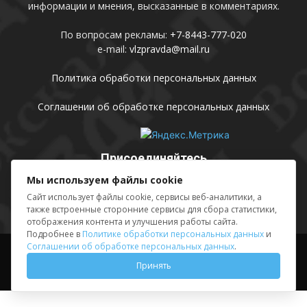
информации и мнения, высказанные в комментариях.
По вопросам рекламы:
+7-8443-777-020
e-mail:
vlzpravda@mail.ru
Политика обработки персональных данных
Соглашении об обработке персональных данных
Присоединяйтесь
Мы используем файлы cookie
Сайт использует файлы cookie, сервисы веб-аналитики, а
также встроенные сторонние сервисы для сбора статистики,
отображения контента и улучшения работы сайта.
Подробнее в
Политике обработки персональных данных
и
Соглашении об обработке персональных данных
.
Выходные данные
Sing in
Принять
© АМУ «Редакция газеты «Волжская правда», 2012-2026