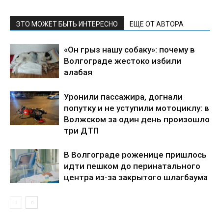
ЭТО МОЖЕТ БЫТЬ ИНТЕРЕСНО
ЕЩЕ ОТ АВТОРА
«Он грыз нашу собаку»: почему в
Волгограде жестоко избили
алабая
Уронили пассажира, догнали
попутку и не уступили мотоциклу: в
Волжском за один день произошло
три ДТП
В Волгограде роженице пришлось
идти пешком до перинатального
центра из-за закрытого шлагбаума