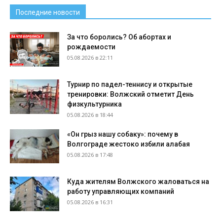
Последние новости
За что боролись? Об абортах и
рождаемости
05.08.2026 в 22:11
Турнир по падел-теннису и открытые
тренировки: Волжский отметит День
физкультурника
05.08.2026 в 18:44
«Он грыз нашу собаку»: почему в
Волгограде жестоко избили алабая
05.08.2026 в 17:48
Куда жителям Волжского жаловаться на
работу управляющих компаний
05.08.2026 в 16:31