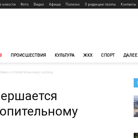
е новости
Фото
Видео
Афиша
Полезно
О редакции газеты
Контакты
0
ПРОИСШЕСТВИЯ
КУЛЬТУРА
ЖКХ
СПОРТ
ДАЛЕЕ
овка к отопительному сезону
вершается
топительному