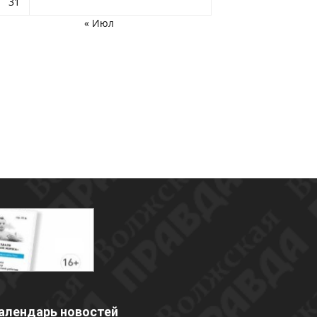
31
« Июл
алендарь новостей