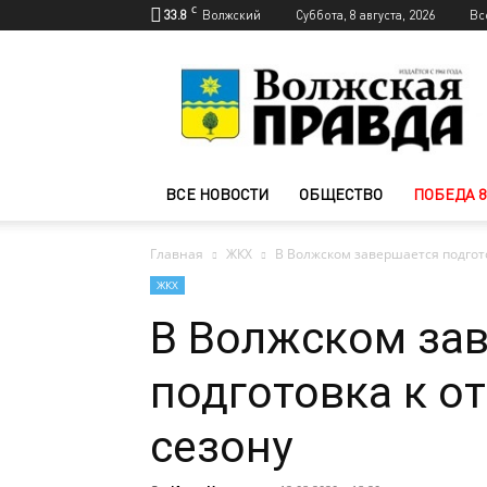
C
33.8
Волжский
Суббота, 8 августа, 2026
Вс
Новости
Волжского
—
Волжская
правда
ВСЕ НОВОСТИ
ОБЩЕСТВО
ПОБЕДА 8
Главная
ЖКХ
В Волжском завершается подгот
ЖКХ
В Волжском за
подготовка к о
сезону