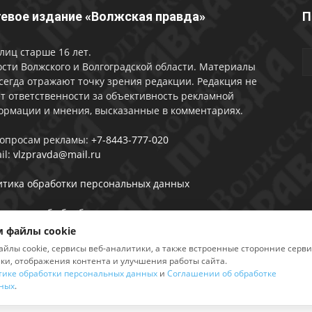
евое издание «Волжская правда»
П
лиц старше 16 лет.
сти Волжского и Волгоградской области. Материалы
сегда отражают точку зрения редакции. Редакция не
т ответственности за объективность рекламной
ормации и мнения, высказанные в комментариях.
вопросам рекламы:
+7-8443-777-020
il:
vlzpravda@mail.ru
итика обработки персональных данных
лашении об обработке персональных данных
 файлы cookie
айлы cookie, сервисы веб-аналитики, а также встроенные сторонние серв
ики, отображения контента и улучшения работы сайта.
тике обработки персональных данных
и
Соглашении об обработке
2026
ных
.