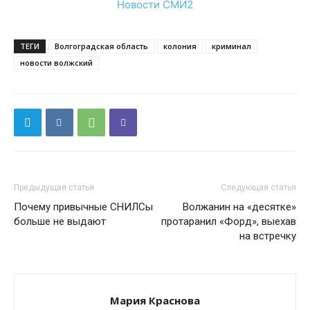
Новости СМИ2
ТЕГИ
Волгоградская область
колония
криминал
новости волжский
Предыдущая статья
Следующая статья
Почему привычные СНИЛСы
Волжанин на «десятке»
больше не выдают
протаранил «Форд», выехав
на встречку
Мария Краснова