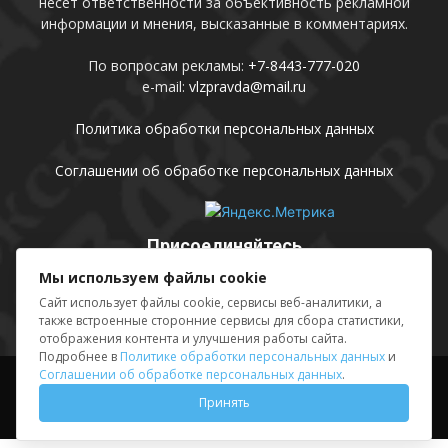
несет ответственности за объективность рекламной
информации и мнения, высказанные в комментариях.
По вопросам рекламы:
+7-8443-777-020
e-mail:
vlzpravda@mail.ru
Политика обработки персональных данных
Соглашении об обработке персональных данных
Присоединяйтесь
Мы используем файлы cookie
Сайт использует файлы cookie, сервисы веб-аналитики, а
также встроенные сторонние сервисы для сбора статистики,
отображения контента и улучшения работы сайта.
Подробнее в
Политике обработки персональных данных
и
Соглашении об обработке персональных данных
.
Выходные данные
Sing in
Принять
© АМУ «Редакция газеты «Волжская правда», 2012-2026