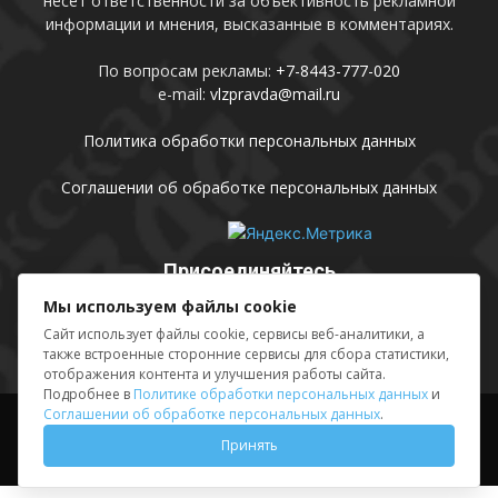
несет ответственности за объективность рекламной
информации и мнения, высказанные в комментариях.
По вопросам рекламы:
+7-8443-777-020
e-mail:
vlzpravda@mail.ru
Политика обработки персональных данных
Соглашении об обработке персональных данных
Присоединяйтесь
Мы используем файлы cookie
Сайт использует файлы cookie, сервисы веб-аналитики, а
также встроенные сторонние сервисы для сбора статистики,
отображения контента и улучшения работы сайта.
Подробнее в
Политике обработки персональных данных
и
Соглашении об обработке персональных данных
.
Выходные данные
Sing in
Принять
© АМУ «Редакция газеты «Волжская правда», 2012-2026