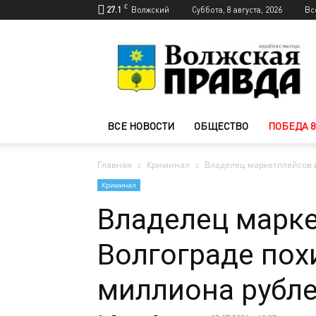
C
27.1
Волжский
Суббота, 8 августа, 2026
Вс
Новости
Волжского
—
Волжская
правда
ВСЕ НОВОСТИ
ОБЩЕСТВО
ПОБЕДА 8
Главная
Криминал
Владелец маркетплейсов в
Криминал
Владелец марке
Волгограде пох
миллиона рубл