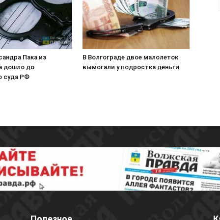
сандра Пака из
В Волгограде двое малолеток
а дошло до
вымогали у подростка деньги
о суда РФ
Полезное
К