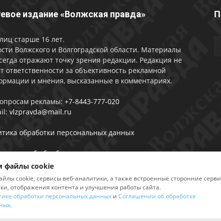
евое издание «Волжская правда»
П
лиц старше 16 лет.
сти Волжского и Волгоградской области. Материалы
сегда отражают точку зрения редакции. Редакция не
т ответственности за объективность рекламной
ормации и мнения, высказанные в комментариях.
вопросам рекламы:
+7-8443-777-020
il:
vlzpravda@mail.ru
итика обработки персональных данных
лашении об обработке персональных данных
 файлы cookie
айлы cookie, сервисы веб-аналитики, а также встроенные сторонние серв
ики, отображения контента и улучшения работы сайта.
тике обработки персональных данных
и
Соглашении об обработке
2026
ных
.