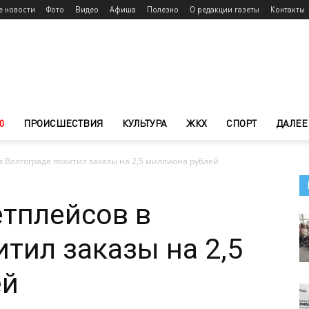
е новости
Фото
Видео
Афиша
Полезно
О редакции газеты
Контакты
0
ПРОИСШЕСТВИЯ
КУЛЬТУРА
ЖКХ
СПОРТ
ДАЛЕЕ
 Волгограде похитил заказы на 2,5 миллиона рублей
тплейсов в
итил заказы на 2,5
ей