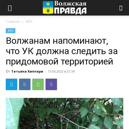
Главная
ЖКХ
ЖКХ
Волжанам напоминают,
что УК должна следить за
придомовой территорией
От
Татьяна Киппари
-
15.06.2022 в 21:34