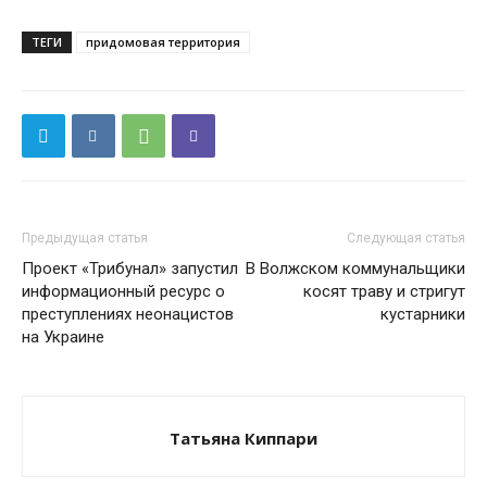
ТЕГИ
придомовая территория
Предыдущая статья
Следующая статья
Проект «Трибунал» запустил
В Волжском коммунальщики
информационный ресурс о
косят траву и стригут
преступлениях неонацистов
кустарники
на Украине
Татьяна Киппари