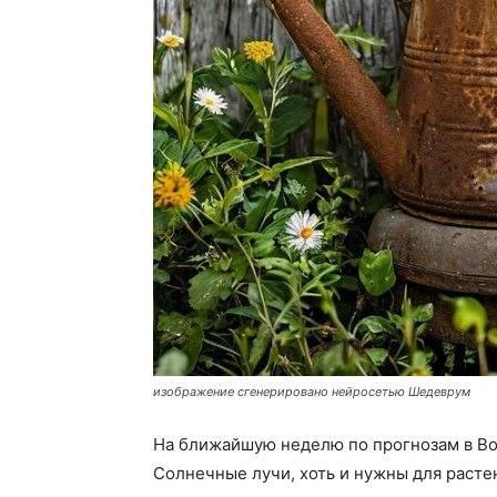
изображение сгенерировано нейросетью Шедеврум
На ближайшую неделю по прогнозам в Во
Солнечные лучи, хоть и нужны для растен