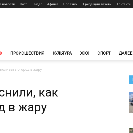
е новости
Фото
Видео
Афиша
Полезно
О редакции газеты
Контакты
0
ПРОИСШЕСТВИЯ
КУЛЬТУРА
ЖКХ
СПОРТ
ДАЛЕЕ
поливать огород в жару
нили, как
д в жару