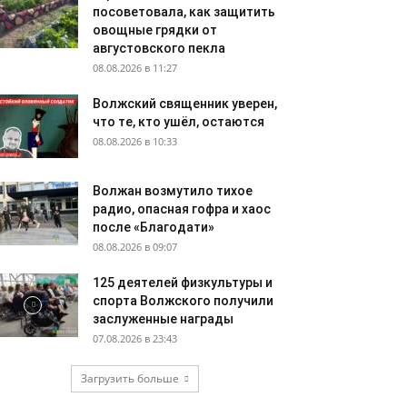
посоветовала, как защитить
овощные грядки от
августовского пекла
08.08.2026 в 11:27
Волжский священник уверен,
что те, кто ушёл, остаются
08.08.2026 в 10:33
Волжан возмутило тихое
радио, опасная гофра и хаос
после «Благодати»
08.08.2026 в 09:07
125 деятелей физкультуры и
спорта Волжского получили
заслуженные награды
07.08.2026 в 23:43
Загрузить больше