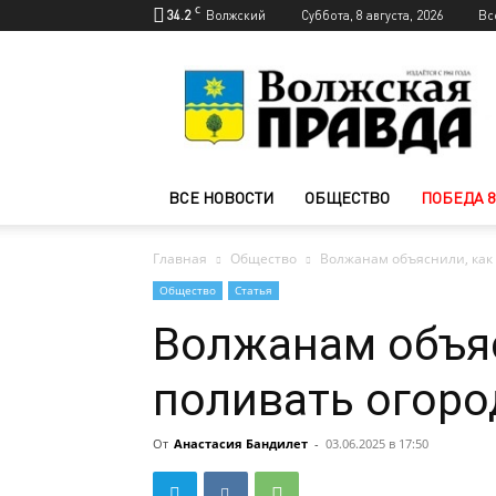
C
34.2
Волжский
Суббота, 8 августа, 2026
Вс
Новости
Волжского
—
Волжская
правда
ВСЕ НОВОСТИ
ОБЩЕСТВО
ПОБЕДА 8
Главная
Общество
Волжанам объяснили, как 
Общество
Статья
Волжанам объяс
поливать огоро
От
Анастасия Бандилет
-
03.06.2025 в 17:50