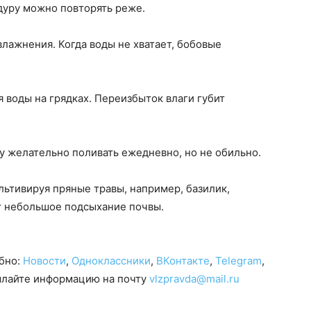
дуру можно повторять реже.
влажнения. Когда воды не хватает, бобовые
 воды на грядках. Переизбыток влаги губит
ку желательно поливать ежедневно, но не обильно.
льтивируя пряные травы, например, базилик,
т небольшое подсыхание почвы.
обно:
Новости
,
Одноклассники
,
ВКонтакте
,
Telegram
,
сылайте информацию на почту
vlzpravda@mail.ru