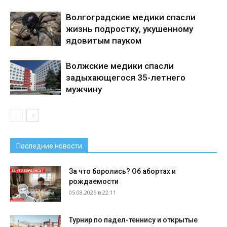
Волгоградские медики спасли
жизнь подростку, укушенному
ядовитым пауком
Волжские медики спасли
задыхающегося 35-летнего
мужчину
Последние новости
За что боролись? Об абортах и
рождаемости
05.08.2026 в 22:11
Турнир по падел-теннису и открытые