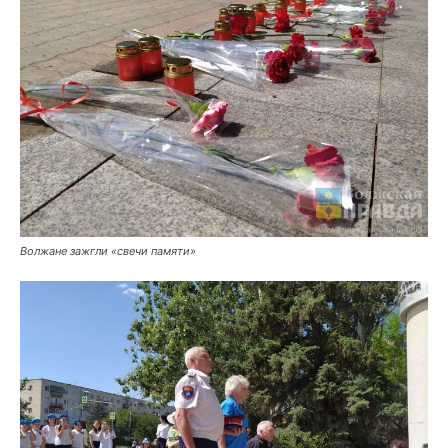
Волжане зажгли «свечи памяти»