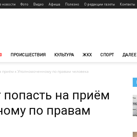
е новости
Фото
Видео
Афиша
Полезно
О редакции газеты
Контакты
0
ПРОИСШЕСТВИЯ
КУЛЬТУРА
ЖКХ
СПОРТ
ДАЛЕЕ
а приём к Уполномоченному по правам человека
 попасть на приём
ному по правам