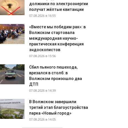
должники по электроэнергии
получат жёлтые квитанции
07.08.2026 в 16:55
«Вместе мы победим рак»: в
Волжском стартовала
международная научно-
практическая конференция
эндоскопистов
07.08.2026 в 15:56
Сбил пьяного пешехода,
врезался в столб: в
Волжском произошло два
ДТП
07.08.2026 в 14:39
В Волжском завершили
третий этап благоустройства
парка «Новый город»
07.08.2026 в 14:05