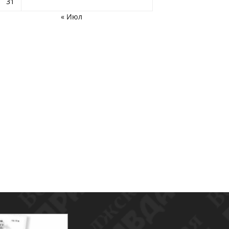
31
« Июл