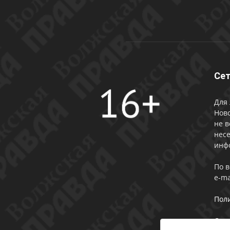
Сет
Для 
Ново
не в
несе
инф
По 
e-ma
Пол
Сог