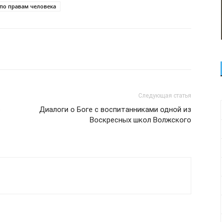
по правам человека
Следующая статья
о
Диалоги о Боге с воспитанниками одной из
Воскресных школ Волжского