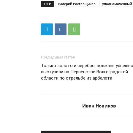
ТЕГИ
Валерий Ростовщиков
уполномоченный 
Предыдущая статья
Только золото и серебро: волжане успешн
выступили на Первенстве Волгоградской
области по стрельбе из арбалета
Иван Новиков