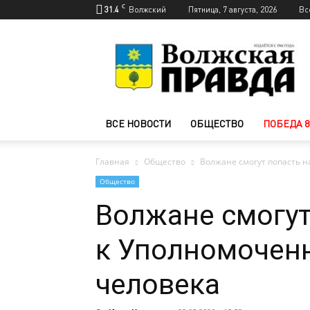
C
31.4
Волжский
Пятница, 7 августа, 2026
Вс
Новости
Волжского
—
Волжская
правда
ВСЕ НОВОСТИ
ОБЩЕСТВО
ПОБЕДА 8
Главная
Общество
Волжане смогут попасть н
Общество
Волжане смогут
к Уполномочен
человека