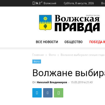
C
34.2
Волжский
Суббота, 8 августа, 2026
Вс
Новости
Волжского
—
Волжская
правда
ВСЕ НОВОСТИ
ОБЩЕСТВО
ПОБЕДА 8
Главная
Фото
Волжане выбирали семью года
Фото
Волжане выбир
От
Николай Владимиров
-
15.05.2019 в 21:43