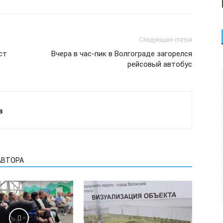
Следующая статья
ст
Вчера в час-пик в Волгограде загорелся
рейсовый автобус
в
АВТОРА