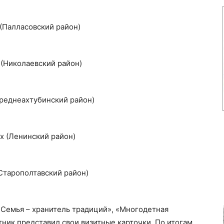
(Палласовский район)
(Николаевский район)
реднеахтубинский район)
х (Ленинский район)
Старополтавский район)
«Семья – хранитель традиций», «Многодетная
тник представил свои визитные карточки. По итогам