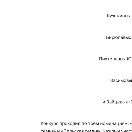
Кузьминых 
Бирюлёвых 
Пихтелевых (С
Засимовы
и Зайцевых (
Конкурс проходил по трем номинациям: 
семья» и «Сельская семья». Каждый учас