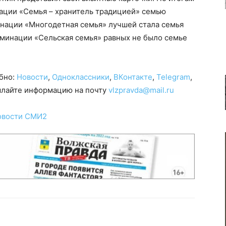
ации «Семья – хранитель традицией» семью
инации «Многодетная семья» лучшей стала семья
оминации «Сельская семья» равных не было семье
обно:
Новости
,
Одноклассники
,
ВКонтакте
,
Telegram
,
сылайте информацию на почту
vlzpravda@mail.ru
овости СМИ2