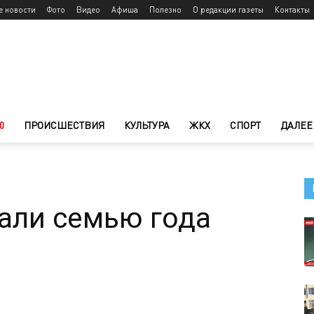
е новости
Фото
Видео
Афиша
Полезно
О редакции газеты
Контакты
0
ПРОИСШЕСТВИЯ
КУЛЬТУРА
ЖКХ
СПОРТ
ДАЛЕЕ
али семью года