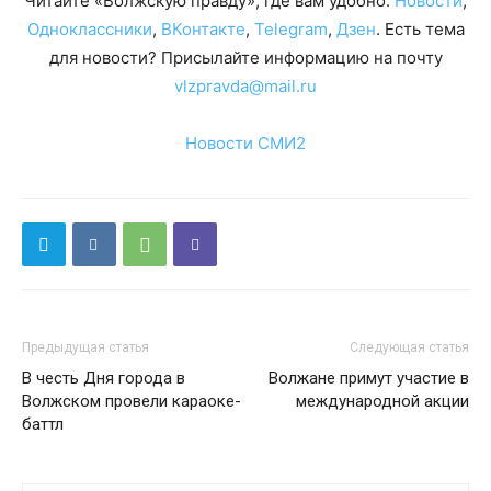
Читайте «Волжскую правду», где вам удобно:
Новости
,
Одноклассники
,
ВКонтакте
,
Telegram
,
Дзен
. Есть тема
для новости? Присылайте информацию на почту
vlzpravda@mail.ru
Новости СМИ2
Предыдущая статья
Следующая статья
В честь Дня города в
Волжане примут участие в
Волжском провели караоке-
международной акции
баттл