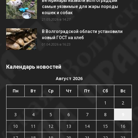
Ветеринары назвали волгоградцам
самые уязвимые для жары породы
кошек и собак
21.05.2026 в 14:27
В Волгоградской области установили
новый ГОСТ на хлеб
01.04.2026 в 16:23
Календарь новостей
Август 2026
Пн
Вт
Ср
Чт
Пт
Сб
Вс
1
2
3
4
5
6
7
8
9
10
11
12
13
14
15
16
17
18
19
20
21
22
23