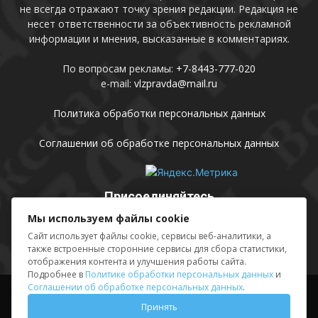
не всегда отражают точку зрения редакции. Редакция не
несет ответственности за объективность рекламной
информации и мнения, высказанные в комментариях.
По вопросам рекламы:
+7-8443-777-020
e-mail:
vlzpravda@mail.ru
Политика обработки персональных данных
Соглашении об обработке персональных данных
Присоединяйтесь
Мы используем файлы cookie
Сайт использует файлы cookie, сервисы веб-аналитики, а
также встроенные сторонние сервисы для сбора статистики,
отображения контента и улучшения работы сайта.
Подробнее в
Политике обработки персональных данных
и
Соглашении об обработке персональных данных
.
Выходные данные
Sing in
Принять
© АМУ «Редакция газеты «Волжская правда», 2012-2026