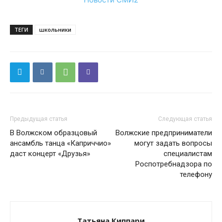
ТЕГИ
школьники
Предыдущая статья
Следующая статья
В Волжском образцовый
Волжские предприниматели
ансамбль танца «Каприччио»
могут задать вопросы
даст концерт «Друзья»
специалистам
Роспотребнадзора по
телефону
Татьяна Киппари