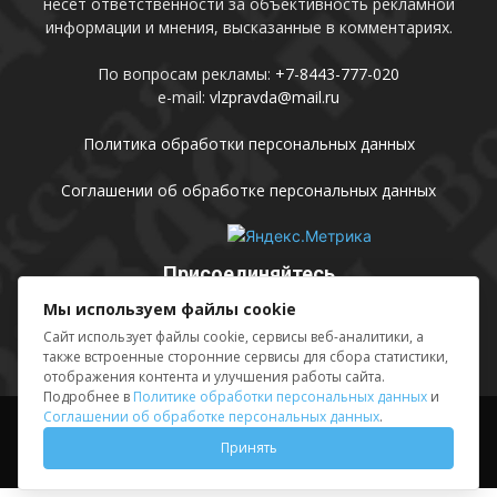
несет ответственности за объективность рекламной
информации и мнения, высказанные в комментариях.
По вопросам рекламы:
+7-8443-777-020
e-mail:
vlzpravda@mail.ru
Политика обработки персональных данных
Соглашении об обработке персональных данных
Присоединяйтесь
Мы используем файлы cookie
Сайт использует файлы cookie, сервисы веб-аналитики, а
также встроенные сторонние сервисы для сбора статистики,
отображения контента и улучшения работы сайта.
Подробнее в
Политике обработки персональных данных
и
Соглашении об обработке персональных данных
.
Выходные данные
Sing in
Принять
© АМУ «Редакция газеты «Волжская правда», 2012-2026