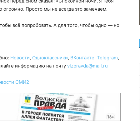
нок перед сном сказал: «Спокойной ночи, я тебя
о огромно. Просто мы не всегда это замечаем.
чтобы всё попробовать. А для того, чтобы одно — но
обно:
Новости
,
Одноклассники
,
ВКонтакте
,
Telegram
,
сылайте информацию на почту
vlzpravda@mail.ru
овости СМИ2