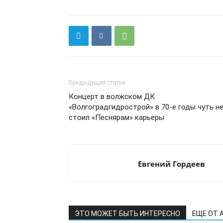
Предыдущая статья
Концерт в волжском ДК
«Волгоградгидрострой» в 70-е годы чуть н
стоил «Песнярам» карьеры
Евгений Гордеев
ЭТО МОЖЕТ БЫТЬ ИНТЕРЕСНО
ЕЩЕ ОТ 