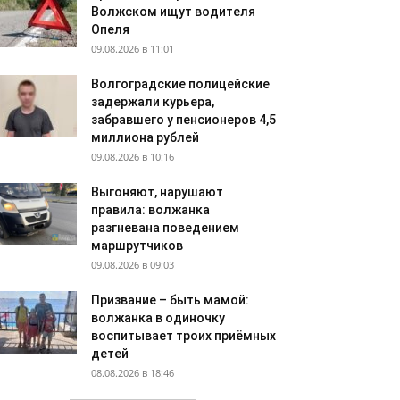
Волжском ищут водителя
Опеля
09.08.2026 в 11:01
Волгоградские полицейские
задержали курьера,
забравшего у пенсионеров 4,5
миллиона рублей
09.08.2026 в 10:16
Выгоняют, нарушают
правила: волжанка
разгневана поведением
маршрутчиков
09.08.2026 в 09:03
Призвание – быть мамой:
волжанка в одиночку
воспитывает троих приёмных
детей
08.08.2026 в 18:46