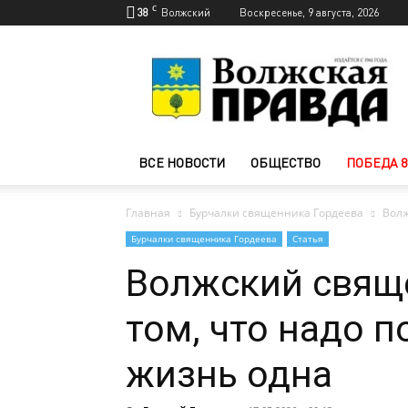
C
38
Волжский
Воскресенье, 9 августа, 2026
Новости
Волжского
—
Волжская
правда
ВСЕ НОВОСТИ
ОБЩЕСТВО
ПОБЕДА 8
Главная
Бурчалки священника Гордеева
Волж
Бурчалки священника Гордеева
Статья
Волжский свяще
том, что надо п
жизнь одна