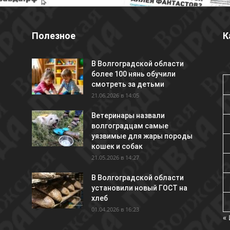
Полезное
К
В Волгоградской области
более 100 нянь обучили
смотреть за детьми
21.06.2026 в 14:05
Ветеринары назвали
волгоградцам самые
уязвимые для жары породы
кошек и собак
21.05.2026 в 14:27
В Волгоградской области
установили новый ГОСТ на
хлеб
01.04.2026 в 16:23
«