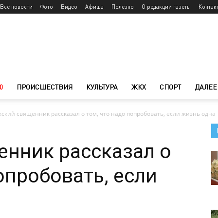
Все новости
Фото
Видео
Афиша
Полезно
О редакции газеты
Контак
0
ПРОИСШЕСТВИЯ
КУЛЬТУРА
ЖКХ
СПОРТ
ДАЛЕЕ
ский священник рассказал о том, что надо попробовать, если жизнь одна
нник рассказал о
опробовать, если