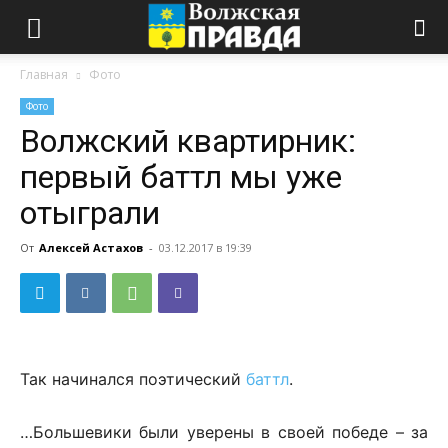
Главная
Фото
Фото
Волжский квартирник:
первый баттл мы уже
отыграли
От
Алексей Астахов
-
03.12.2017 в 19:39
Так начинался поэтический
баттл
.
…Большевики были уверены в своей победе – за