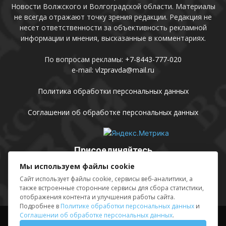
Новости Волжского и Волгоградской области. Материалы
не всегда отражают точку зрения редакции. Редакция не
несет ответственности за объективность рекламной
информации и мнения, высказанные в комментариях.
По вопросам рекламы:
+7-8443-777-020
e-mail:
vlzpravda@mail.ru
Политика обработки персональных данных
Соглашении об обработке персональных данных
Присоединяйтесь
Мы используем файлы cookie
Сайт использует файлы cookie, сервисы веб-аналитики, а
также встроенные сторонние сервисы для сбора статистики,
отображения контента и улучшения работы сайта.
Подробнее в
Политике обработки персональных данных
и
Соглашении об обработке персональных данных
.
Выходные данные
Sing in