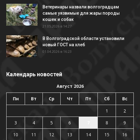
Ветеринары назвали волгоградцам
самые уязвимые для жары породы
кошек и собак
21.05.2026 в 14:27
В Волгоградской области установили
новый ГОСТ на хлеб
01.04.2026 в 16:23
Календарь новостей
Август 2026
Пн
Вт
Ср
Чт
Пт
Сб
Вс
1
2
3
4
5
6
7
8
9
10
11
12
13
14
15
16