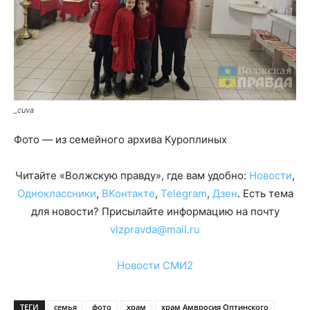
_cuva
Фото — из семейного архива Куроплиных
Читайте «Волжскую правду», где вам удобно:
Новости
,
Одноклассники
,
ВКонтакте
,
Telegram
,
Дзен
. Есть тема
для новости? Присылайте информацию на почту
vlzpravda@mail.ru
Новости СМИ2
ТЕГИ
семья
фото
храм
храм Амвросия Оптинского