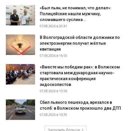
«Был пьян, не понимал, что делал»:
Полицейские нашли мужчину,
сломавшего суслика...
07.08.2026 в 20:41
В Волгоградской области должники по
электроэнергии получат жёлтые
квитанции
07.08.2026 в 16:55
«Вместе мы победим рак»: в Волжском
стартовала международная научно-
практическая конференция
эндоскопистов
07.08.2026 в 15:56
Сбил пьяного пешехода, врезался в
столб: в Волжском произошло два ДТП
07.08.2026 в 14:39
Загрузить больше