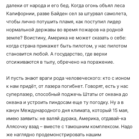
далеки от народа и его бед. Когда огонь объял леса
Калифорнии, разве Байден сел за штурвал самолета,
чтобы лично потушить пламя, как поступил лидер
нормальной державы во время пожаров на родной
земле? Воистину, Америка не может сказать о себе:
когда страна прикажет быть пилотом, у нас пилотом
становится любой. А государство, где верхи
отсиживаются в тылу, обречено на поражение.
И пусть знают враги рода человеческого: кто с ионом
к нам придёт, от лазера погибнет. Говорят, есть у нас
суперлазер, способный поджечь Штаты от океана до
океана и устроить пиндосам еще ту погодку. Ну а в
канун Международного дня климата, который 15 мая,
имею заявить: не валяй дурака, Америка, отдавай-ка
Алясочку взад – вместе с тамошним комплексом. Надо
же наглядно продемонстрировать нашим