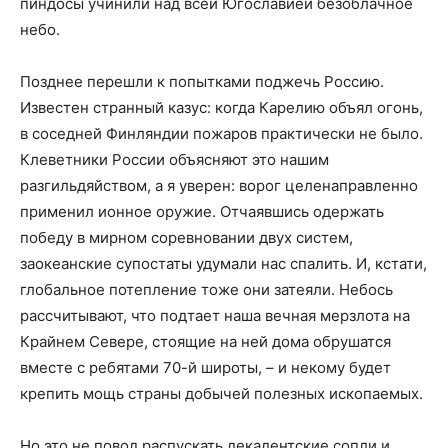
пиндосы учинили над всей Югославией безоблачное
небо.
Позднее перешли к попытками поджечь Россию.
Известен странный казус: когда Карелию объял огонь,
в соседней Финляндии пожаров практически не было.
Клеветники России объясняют это нашим
разгильдяйством, а я уверен: ворог целенаправленно
применил ионное оружие. Отчаявшись одержать
победу в мирном соревновании двух систем,
заокеанские супостаты удумали нас спалить. И, кстати,
глобальное потепление тоже они затеяли. Небось
рассчитывают, что подтает наша вечная мерзлота на
Крайнем Севере, стоящие на ней дома обрушатся
вместе с ребятами 70-й широты, – и некому будет
крепить мощь страны добычей полезных ископаемых.
Но это не повод распускать декадентские сопли и