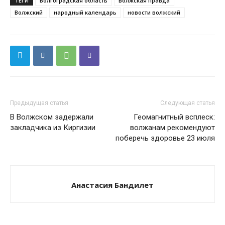
ТЕГИ
Волгоградская область
волжская правда
Волжский
народный календарь
новости волжский
Предыдущая статья
Следующая статья
В Волжском задержали
Геомагнитный всплеск:
закладчика из Киргизии
волжанам рекомендуют
поберечь здоровье 23 июля
Анастасия Бандилет