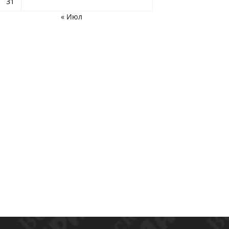
31
« Июл