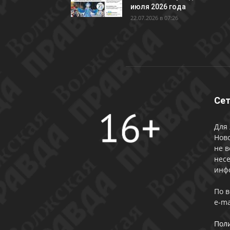
июля 2026 года
22.07.2026 в 07:26
Сет
Для 
Ново
не в
несе
инф
По 
e-ma
Пол