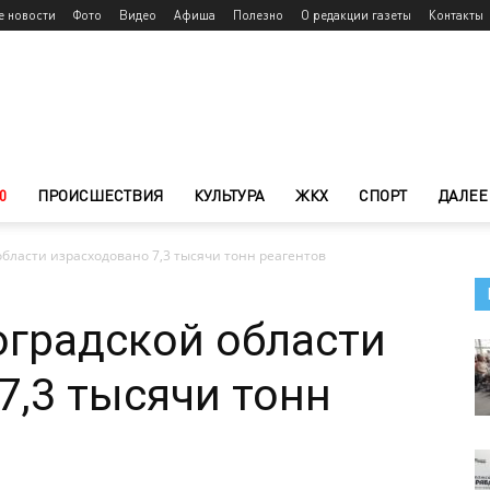
е новости
Фото
Видео
Афиша
Полезно
О редакции газеты
Контакты
0
ПРОИСШЕСТВИЯ
КУЛЬТУРА
ЖКХ
СПОРТ
ДАЛЕЕ
 области израсходовано 7,3 тысячи тонн реагентов
гоградской области
7,3 тысячи тонн