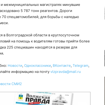
х и межмуниципальных магистралях минувшие
асходовано 5 787 тонн реагентов. Дороги
 70 спецавтомобилей, для борьбы с наледью
меси.
я в Волгоградской области в круглосуточном
ловий на помощь к водителям готовы прийти более
дка 225 спецмашин находятся в резерве для
ия.
обно:
Новости
,
Одноклассники
,
ВКонтакте
,
Telegram
,
сылайте информацию на почту
vlzpravda@mail.ru
овости СМИ2