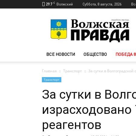
C
29.7
Волжский
Суббота, 8 августа, 2026
Вс
Новости
Волжского
—
Волжская
правда
ВСЕ НОВОСТИ
ОБЩЕСТВО
ПОБЕДА 8
Главная
Транспорт
За сутки в Волгоградской
Транспорт
За сутки в Вол
израсходовано 
реагентов