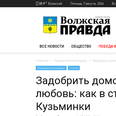
C
33.9
Волжский
Пятница, 7 августа, 2026
Вс
Новости
Волжского
—
Волжская
правда
ВСЕ НОВОСТИ
ОБЩЕСТВО
ПОБЕДА 8
Главная
Народный календарь
Задобрить домо
Народный календарь
Статья
Задобрить домо
любовь: как в 
Кузьминки