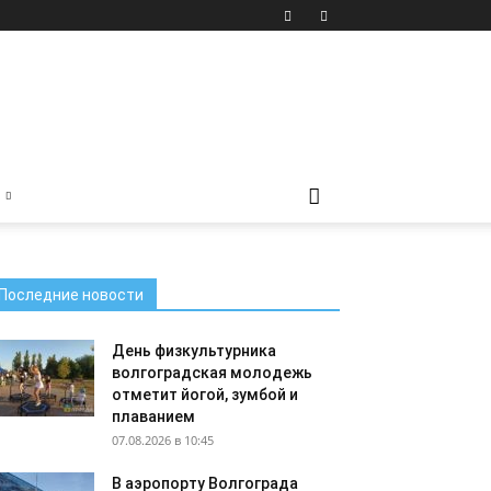
Последние новости
День физкультурника
волгоградская молодежь
отметит йогой, зумбой и
плаванием
07.08.2026 в 10:45
В аэропорту Волгограда