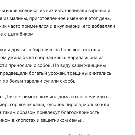
ны и крыжовника, из них изготавливали варенье и
е из малины, приготовленное именно в этот день,
ик часто применялся и в кулинарии: его добавляли
те с цыплёнком.
ки и друзья собирались на большое застолье,
ом ужина была сборная каша. Варилась она из
ости приносили с собой. По виду каши женщины
 предвещали богатый урожай, трещины считались
и по бокам тарелки сулили скорбь.
о. Для незримого хозяина дома возле печи или в
мер, горшочек каши, кусочек пирога, молоко или
ва таким образом привлекут благосклонность
иком в хлопотах и защитником семьи.