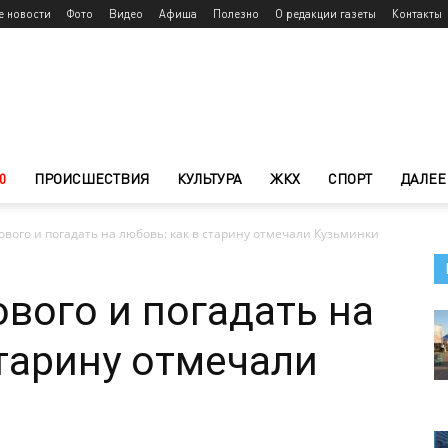
е новости
Фото
Видео
Афиша
Полезно
О редакции газеты
Контакты
0
ПРОИСШЕСТВИЯ
КУЛЬТУРА
ЖКХ
СПОРТ
ДАЛЕЕ
вого и погадать на любовь: как в старину отмечали Кузьминки
вого и погадать на
старину отмечали