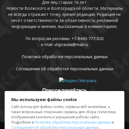
Для лиц старше 16 лет.
Новости Волжского и Волгоградской области. Материалы
не всегда отражают точку зрения редакции. Редакция не
несет ответственности за объективность рекламной
информации и мнения, высказанные в комментариях.
По вопросам рекламы:
+7-8443-777-020
e-mail:
vlzpravda@mail.ru
Политика обработки персональных данных
Соглашении об обработке персональных данных
Присоединяйтесь
Мы используем файлы cookie
Сайт использует файлы cookie, сервисы веб-аналитики, а
также встроенные сторонние сервисы для сбора статистики,
отображения контента и улучшения работы сайта.
Подробнее в
Политике обработки персональных данных
и
Соглашении об обработке персональных данных
.
Выходные данные
Sing in