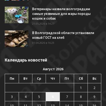
Ветеринары назвали волгоградцам
самые уязвимые для жары породы
кошек и собак
21.05.2026 в 14:27
В Волгоградской области установили
новый ГОСТ на хлеб
01.04.2026 в 16:23
Календарь новостей
Август 2026
Пн
Вт
Ср
Чт
Пт
Сб
Вс
1
2
3
4
5
6
7
8
9
10
11
12
13
14
15
16