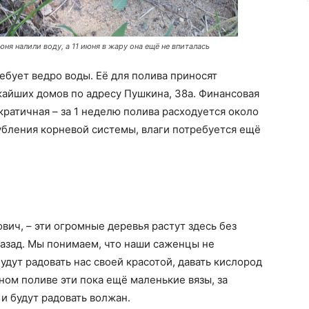
юня налили воду, а 11 июня в жару она ещё не впиталась
бует ведро воды. Её для полива приносят
айших домов по адресу Пушкина, 38а. Финансовая
кратичная – за 1 неделю полива расходуется около
лубления корневой системы, влаги потребуется ещё
вич, – эти огромные деревья растут здесь без
назад. Мы понимаем, что наши саженцы не
будут радовать нас своей красотой, давать кислород
ном поливе эти пока ещё маленькие вязы, за
и будут радовать волжан.