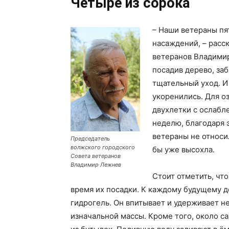
Четыре из сорока
– Наши ветераны пя
насаждений, – расс
ветеранов Владимир
посадив дерево, заб
тщательный уход. И
укоренились. Для о
двухлетки с ослабл
неделю, благодаря 
ветераны не относи
Председатель
волжского городского
бы уже высохла.
Совета ветеранов
Владимир Лежнев
Стоит отметить, что
время их посадки. К каждому будущему д
гидрогель. Он впитывает и удерживает н
изначальной массы. Кроме того, около 