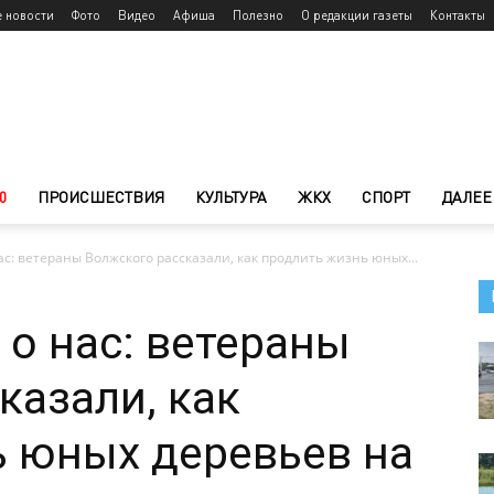
е новости
Фото
Видео
Афиша
Полезно
О редакции газеты
Контакты
0
ПРОИСШЕСТВИЯ
КУЛЬТУРА
ЖКХ
СПОРТ
ДАЛЕЕ
ас: ветераны Волжского рассказали, как продлить жизнь юных...
 о нас: ветераны
казали, как
 юных деревьев на