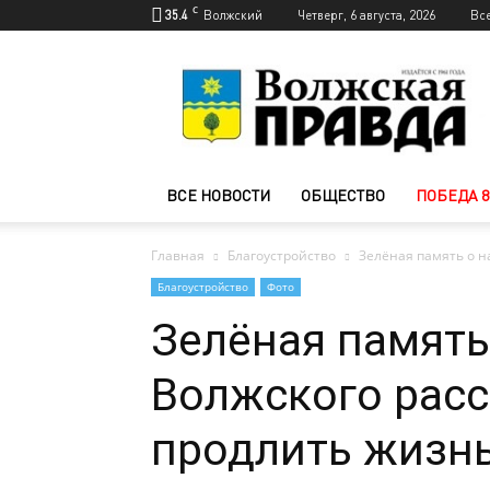
C
35.4
Волжский
Четверг, 6 августа, 2026
Вс
Новости
Волжского
—
Волжская
правда
ВСЕ НОВОСТИ
ОБЩЕСТВО
ПОБЕДА 8
Главная
Благоустройство
Зелёная память о н
Благоустройство
Фото
Зелёная память
Волжского расс
продлить жизнь