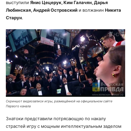
выступили
Янис Цецерук, Ким Галачян, Дарья
Любинская, Андрей Островский
и волжанин
Никита
Старун
.
Скриншот видеозаписи игры, размещённой на официальном сайте
Первого канала
Знатоки представили потрясающую по накалу
страстей игру с мощным интеллектуальным заделом