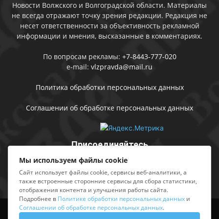
Новости Волжского и Волгоградской области. Материалы
не всегда отражают точку зрения редакции. Редакция не
несет ответственности за объективность рекламной
информации и мнения, высказанные в комментариях.
По вопросам рекламы:
+7-8443-777-020
e-mail:
vlzpravda@mail.ru
Политика обработки персональных данных
Соглашении об обработке персональных данных
Присоединяйтесь
Мы используем файлы cookie
Сайт использует файлы cookie, сервисы веб-аналитики, а
также встроенные сторонние сервисы для сбора статистики,
отображения контента и улучшения работы сайта.
Подробнее в
Политике обработки персональных данных
и
Соглашении об обработке персональных данных
.
Выходные данные
Sing in