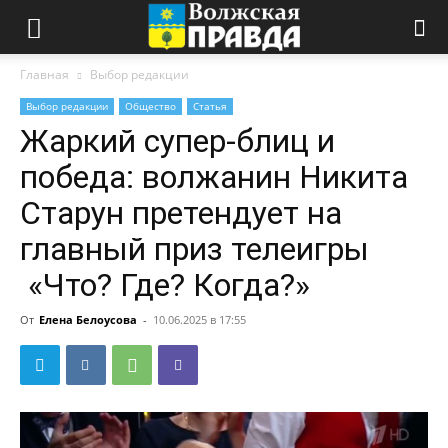
Главная
Выбор редакции
Выбор редакции
Общество
Статья
Жаркий супер-блиц и
победа: волжанин Никита
Старун претендует на
главный приз телеигры
«Что? Где? Когда?»
От
Елена Белоусова
-
10.06.2025 в 17:55