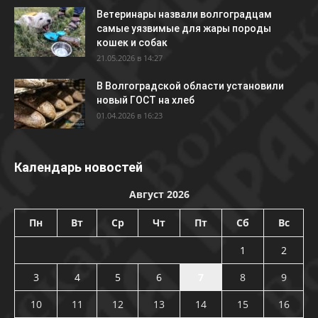
Ветеринары назвали волгоградцам
самые уязвимые для жары породы
кошек и собак
21.05.2026 в 14:27
В Волгоградской области установили
новый ГОСТ на хлеб
01.04.2026 в 16:23
Календарь новостей
Август 2026
Пн
Вт
Ср
Чт
Пт
Сб
Вс
1
2
3
4
5
6
7
8
9
10
11
12
13
14
15
16