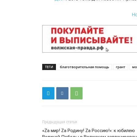
Н
ТЕГИ
благотворительная помощь
грант
мо
Предыдущая статья
«Zа мир! Zа Родину! Zа Россию!»: к юбилею