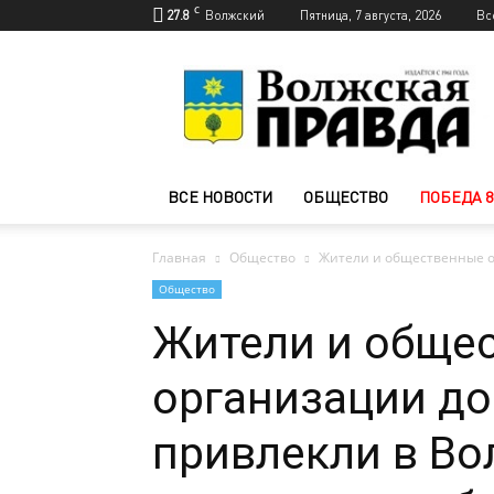
C
27.8
Волжский
Пятница, 7 августа, 2026
Вс
Новости
Волжского
—
Волжская
правда
ВСЕ НОВОСТИ
ОБЩЕСТВО
ПОБЕДА 8
Главная
Общество
Жители и общественные о
Общество
Жители и обще
организации д
привлекли в Во