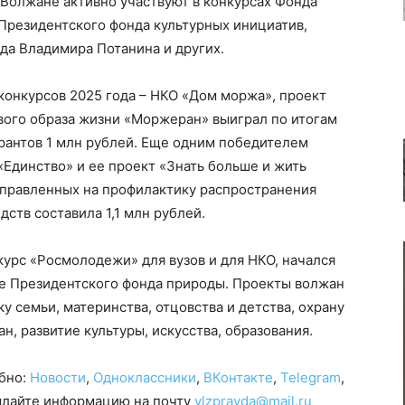
 Волжане активно участвуют в конкурсах Фонда
Президентского фонда культурных инициатив,
да Владимира Потанина и других.
конкурсов 2025 года – НКО «Дом моржа», проект
вого образа жизни «Моржеран» выиграл по итогам
рантов 1 млн рублей. Еще одним победителем
«Единство» и ее проект «Знать больше и жить
правленных на профилактику распространения
тв составила 1,1 млн рублей.
курс «Росмолодежи» для вузов и для НКО, начался
се Президентского фонда природы. Проекты волжан
 семьи, материнства, отцовства и детства, охрану
, развитие культуры, искусства, образования.
обно:
Новости
,
Одноклассники
,
ВКонтакте
,
Telegram
,
сылайте информацию на почту
vlzpravda@mail.ru