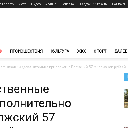
е новости
Фото
Видео
Афиша
Полезно
О редакции газеты
Контакты
0
ПРОИСШЕСТВИЯ
КУЛЬТУРА
ЖКХ
СПОРТ
ДАЛЕЕ
рганизации дополнительно привлекли в Волжский 57 миллионов рублей
ственные
ополнительно
лжский 57