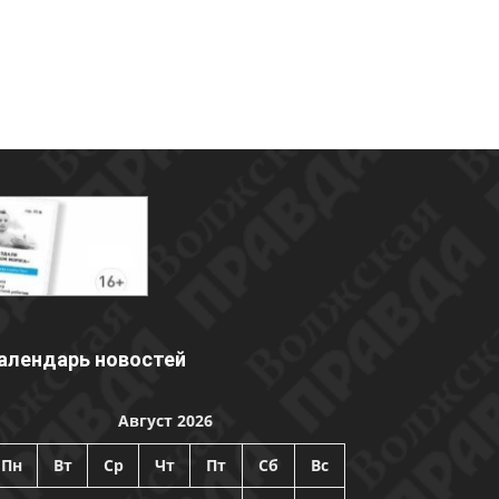
алендарь новостей
Август 2026
Пн
Вт
Ср
Чт
Пт
Сб
Вс