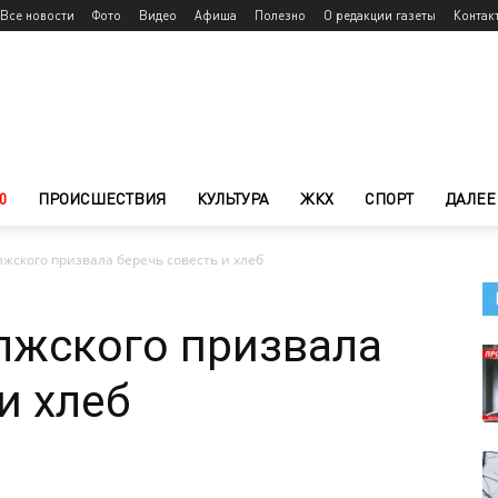
Все новости
Фото
Видео
Афиша
Полезно
О редакции газеты
Контак
0
ПРОИСШЕСТВИЯ
КУЛЬТУРА
ЖКХ
СПОРТ
ДАЛЕЕ
жского призвала беречь совесть и хлеб
лжского призвала
и хлеб