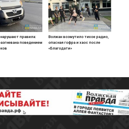
 нарушают правила:
Волжан возмутило тихое радио,
разгневана поведением
опасная гофра и хаос после
иков
«Благодати»