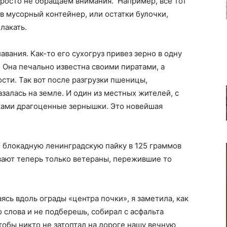
просто не обращаем внимания. Например, все тот
 в мусорный контейнер, или остатки булочки,
лакать.
авания. Как-то его сухогруз привез зерно в одну
Она печально известна своими пиратами, а
сти. Так вот после разгрузки пшеницы,
азалась на земле. И один из местных жителей, с
уками драгоценные зернышки. Это новейшая
 блокадную ленинградскую пайку в 125 граммов
вают теперь только ветераны, пережившие то
ясь вдоль ограды «центра почки», я заметила, как
 слова и не подберешь, собирал с асфальта
тобы никто не затоптал на дороге нашу вечную