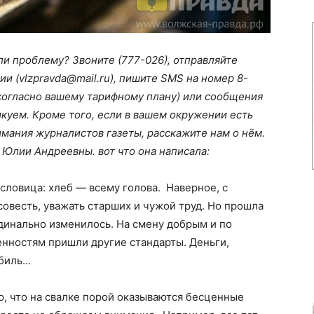
ли проблему? Звоните (777-026), отправляйте
и (vlzpravda@mail.ru), пишите SMS на номер 8-
согласно вашему тарифному плану) или сообщения
куем. Кроме того, если в вашем окружении есть
мания журналистов газеты, расскажите нам о нём.
 Юлии Андреевны. вот что она написала:
словица: хлеб — всему голова. Наверное, с
совесть, уважать старших и чужой труд. Но прошла
рдинально изменилось. На смену добрым и по
нностям пришли другие стандарты. Деньги,
обиль…
, что на свалке порой оказываются бесценные