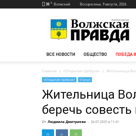
C
38
Волжский
Воскресенье, 9 августа, 2026
Новости
Волжского
—
Волжская
правда
ВСЕ НОВОСТИ
ОБЩЕСТВО
ПОБЕДА 8
Главная
«Открытая трибуна»
Жительница Вол
«Открытая трибуна»
Статья
Жительница Во
беречь совесть 
От
Людмила Дмитриева
-
26.07.2025 в 11:41