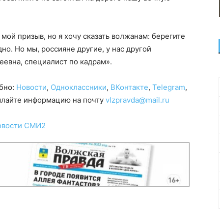
ой призыв, но я хочу сказать волжанам: берегите
дно. Но мы, россияне другие, у нас другой
еевна, специалист по кадрам».
обно:
Новости
,
Одноклассники
,
ВКонтакте
,
Telegram
,
сылайте информацию на почту
vlzpravda@mail.ru
овости СМИ2