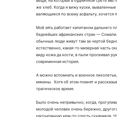
вещи, на которые в будничной суете мы 
же хлеб. Когда я вижу куски, вываленные
валяющиеся по всему асфальту, хочется п
Мой зять работает капитаном дальнего пл
беднейших африканских стран — Сомали. 
обычные люди живут там за чертой бедно
естественно, какая-то мизерная часть ок
виду кожа да кости, в пыли просеивал р
современная история.
А можно вспомнить и военное лихолетье,
мякины. Хотя об этом помнят и рассказы
трагическое время.
Было очень непривычно, когда, прогулива
молодой человек очень бережно, другого
рассыпанную кем-то горсть сухариков. Ч