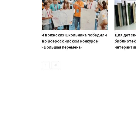
4 волжских школьника победили
Для детск
во Всероссийском конкурсе
библиотек
«Большая перемена»
интеракти