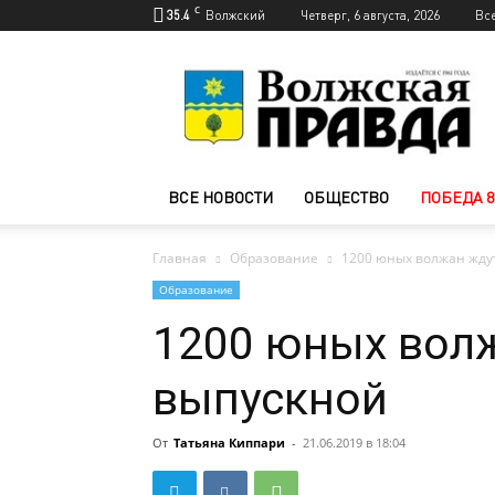
C
35.4
Волжский
Четверг, 6 августа, 2026
Вс
Новости
Волжского
—
Волжская
правда
ВСЕ НОВОСТИ
ОБЩЕСТВО
ПОБЕДА 8
Главная
Образование
1200 юных волжан жду
Образование
1200 юных вол
выпускной
От
Татьяна Киппари
-
21.06.2019 в 18:04