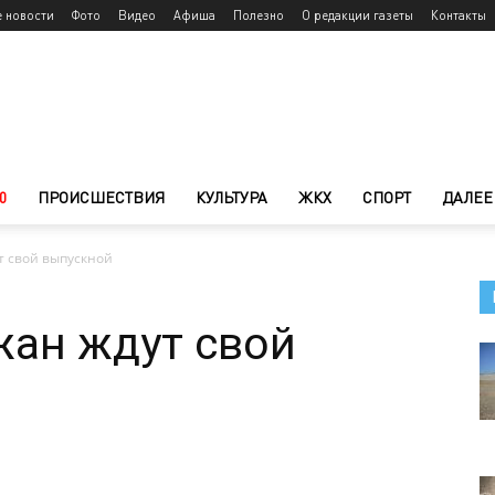
е новости
Фото
Видео
Афиша
Полезно
О редакции газеты
Контакты
0
ПРОИСШЕСТВИЯ
КУЛЬТУРА
ЖКХ
СПОРТ
ДАЛЕЕ
т свой выпускной
жан ждут свой