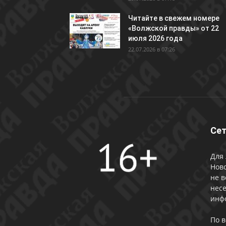
Читайте в свежем номере
«Волжской правды» от 22
июля 2026 года
22.07.2026 в 07:26
Сет
Для 
Ново
не в
несе
инф
По 