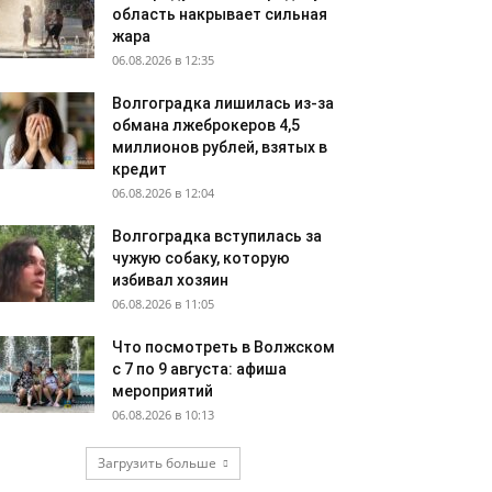
область накрывает сильная
жара
06.08.2026 в 12:35
Волгоградка лишилась из-за
обмана лжеброкеров 4,5
миллионов рублей, взятых в
кредит
06.08.2026 в 12:04
Волгоградка вступилась за
чужую собаку, которую
избивал хозяин
06.08.2026 в 11:05
Что посмотреть в Волжском
с 7 по 9 августа: афиша
мероприятий
06.08.2026 в 10:13
Загрузить больше