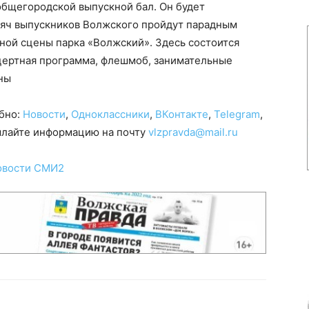
общегородской выпускной бал. Он будет
ысяч выпускников Волжского пройдут парадным
ной сцены парка «Волжский». Здесь состоится
нцертная программа, флешмоб, занимательные
ны
обно:
Новости
,
Одноклассники
,
ВКонтакте
,
Telegram
,
сылайте информацию на почту
vlzpravda@mail.ru
овости СМИ2