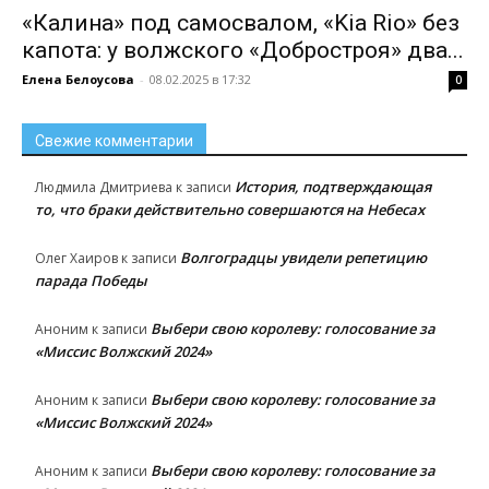
«Калина» под самосвалом, «Kia Rio» без
капота: у волжского «Добростроя» два...
Елена Белоусова
-
08.02.2025 в 17:32
0
Свежие комментарии
История, подтверждающая
Людмила Дмитриева
к записи
то, что браки действительно совершаются на Небесах
Волгоградцы увидели репетицию
Олег Хаиров
к записи
парада Победы
Выбери свою королеву: голосование за
Аноним
к записи
«Миссис Волжский 2024»
Выбери свою королеву: голосование за
Аноним
к записи
«Миссис Волжский 2024»
Выбери свою королеву: голосование за
Аноним
к записи