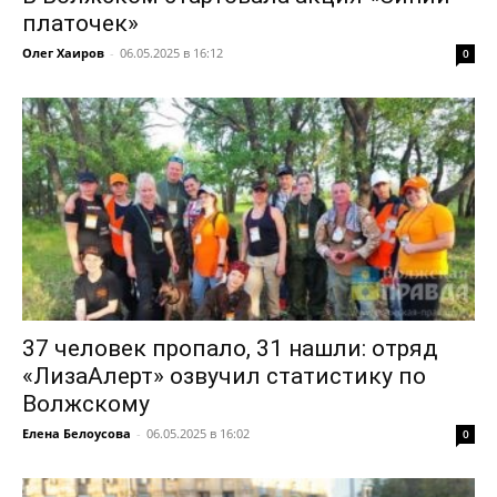
платочек»
Олег Хаиров
-
06.05.2025 в 16:12
0
37 человек пропало, 31 нашли: отряд
«ЛизаАлерт» озвучил статистику по
Волжскому
Елена Белоусова
-
06.05.2025 в 16:02
0