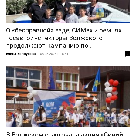
О «бесправной» езде, СИМах и ремнях:
госавтоинспекторы Волжского
продолжают кампанию по...
Елена Белоусова
-
06.05.2025 в 16:51
0
В Волжском стартовала акция «Синий