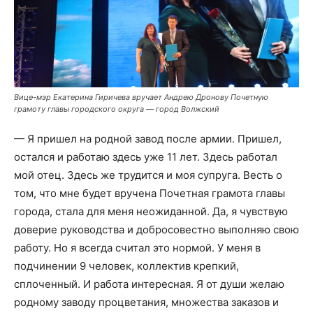
Вице-мэр Екатерина Гиричева вручает Андрею Дронову Почетную
грамоту главы городского округа — город Волжский
— Я пришел на родной завод после армии. Пришел,
остался и работаю здесь уже 11 лет. Здесь работал
мой отец. Здесь же трудится и моя супруга. Весть о
том, что мне будет вручена Почетная грамота главы
города, стала для меня неожиданной. Да, я чувствую
доверие руководства и добросовестно выполняю свою
работу. Но я всегда считал это нормой. У меня в
подчинении 9 человек, коллектив крепкий,
сплоченный. И работа интересная. Я от души желаю
родному заводу процветания, множества заказов и