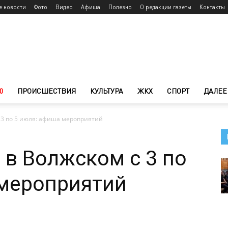
е новости
Фото
Видео
Афиша
Полезно
О редакции газеты
Контакты
0
ПРОИСШЕСТВИЯ
КУЛЬТУРА
ЖКХ
СПОРТ
ДАЛЕЕ
 3 по 5 июля: афиша мероприятий
 в Волжском с 3 по
 мероприятий