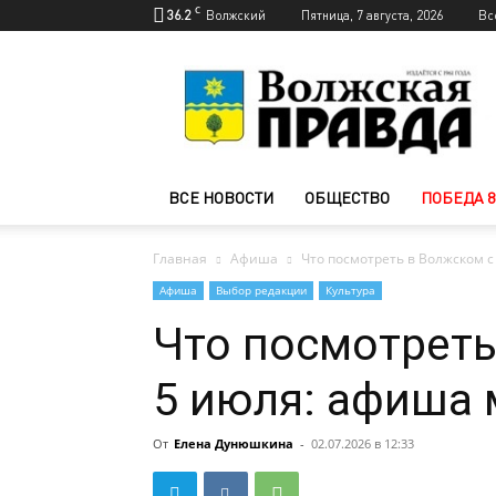
C
36.2
Волжский
Пятница, 7 августа, 2026
Вс
Новости
Волжского
—
Волжская
правда
ВСЕ НОВОСТИ
ОБЩЕСТВО
ПОБЕДА 8
Главная
Афиша
Что посмотреть в Волжском с
Афиша
Выбор редакции
Культура
Что посмотреть
5 июля: афиша
От
Елена Дунюшкина
-
02.07.2026 в 12:33