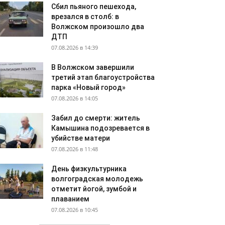
Сбил пьяного пешехода,
врезался в столб: в
Волжском произошло два
ДТП
07.08.2026 в 14:39
В Волжском завершили
третий этап благоустройства
парка «Новый город»
07.08.2026 в 14:05
Забил до смерти: житель
Камышина подозревается в
убийстве матери
07.08.2026 в 11:48
День физкультурника
волгоградская молодежь
отметит йогой, зумбой и
плаванием
07.08.2026 в 10:45