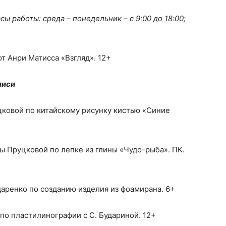
асы работы: среда – понедельник – с 9:00 до 18:00;
от Анри Матисса «Взгляд». 12+
писи
уцковой по китайскому рисунку кистью «Синие
ны Пруцковой по лепке из глины «Чудо-рыба». ПК.
даренко по созданию изделия из фоамирана. 6+
 по пластилинографии с С. Будариной. 12+