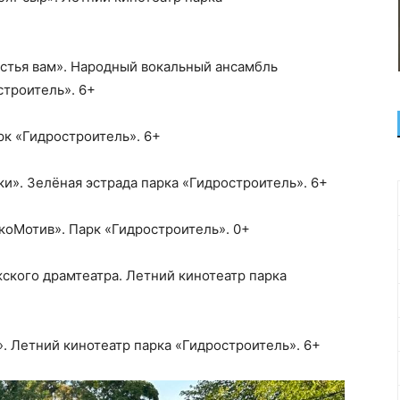
астья вам». Народный вокальный ансамбль
строитель». 6+
арк «Гидростроитель». 6+
ки». Зелёная эстрада парка «Гидростроитель». 6+
окоМотив». Парк «Гидростроитель». 0+
жского драмтеатра. Летний кинотеатр парка
х». Летний кинотеатр парка «Гидростроитель». 6+