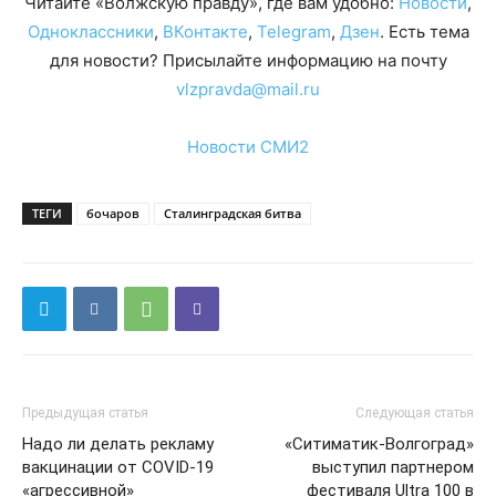
Читайте «Волжскую правду», где вам удобно:
Новости
,
Одноклассники
,
ВКонтакте
,
Telegram
,
Дзен
. Есть тема
для новости? Присылайте информацию на почту
vlzpravda@mail.ru
Новости СМИ2
ТЕГИ
бочаров
Сталинградская битва
Предыдущая статья
Следующая статья
Надо ли делать рекламу
«Ситиматик-Волгоград»
вакцинации от COVID-19
выступил партнером
«агрессивной»
фестиваля Ultra 100 в